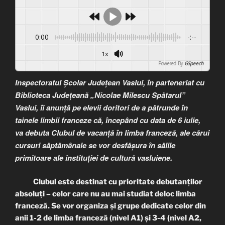
0:00
-:--
1x
Powered By
GSpeech
Inspectoratul Școlar Județean Vaslui, în parteneriat cu
Biblioteca Județeană „Nicolae Milescu Spătarul”
Vaslui, îi anunță pe elevii doritori de a pătrunde în
tainele limbii franceze că, începând cu data de 6 iulie,
va debuta Clubul de vacanță în limba franceză, ale cărui
cursuri săptămânale se vor desfășura în sălile
primitoare ale instituției de cultură vasluiene.
Clubul este destinat cu prioritate debutanților
absoluți – celor care nu au mai studiat deloc limba
franceză. Se vor organiza și grupe dedicate celor din
anii 1-2 de limba franceză (nivel A1) și 3-4 (nivel A2,