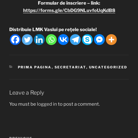
Formular de înscriere – link:
https://forms.gle/CbDG9NLuvfoUqKdB8
Distribuie LMK Vaslui pe reţele sociale!
CATEGORIES
PRIMA PAGINA
,
SECRETARIAT
,
UNCATEGORIZED
Leave a Reply
You must be
logged in
to post a comment.
Post