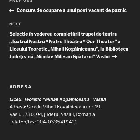
Previous
PREVIOUS
navigation
Post
Concurs de ocupare a unui post vacant de paznic
Next
NEXT
Post
Selecție în vederea completării trupei de teatru
„Teatrul Nostru * Notre Théâtre * Our Theater” a
Liceului Teoretic „Mihail Kogălniceanu”, la Biblioteca
Județeană „Nicolae Milescu Spătarul” Vaslui
ADRESA
Liceul Teoretic “Mihail Kogãlniceanu” Vaslui
Adresa: Strada Mihail Kogalniceanu, nr. 19,
Vaslui, 730104, judetul Vaslui, România
Telefon/fax: 004-0335419421