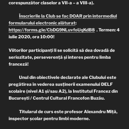
corespunzător claselor a VII-a – a VIII-a).
Înscrierile la Club se fac DOAR prin intermediul
formularului electronic alăturat
:
https://forms.gle/CbDG9NLuvfoUqKdB8
. Termen: 4
iulie 2020, ora 10:00!
Viitorilor participanți li se solicită să dea dovadă de
seriozitate, perseverență și interes pentru limba
franceză!
Unul din obiectivele declarate ale Clubului este
pregătirea în vederea susținerii examenului DELF
scolaire (nivel A1 și/sau A2), la Institutul Francez din
București / Centrul Cultural Francofon Buzău.
Titularul de curs este profesor Alexandru Mîță,
inspector școlar pentru limbi moderne.