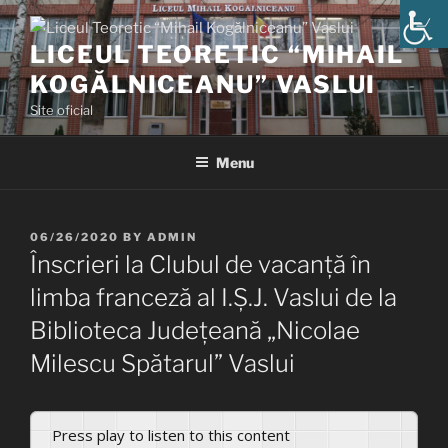
Skip
to
LICEUL TEORETIC “MIHAIL
content
KOGĂLNICEANU” VASLUI
Site oficial
Menu
POSTED
06/26/2020
BY
ADMIN
ON
Înscrieri la Clubul de vacanță în
limba franceză al I.Ș.J. Vaslui de la
Biblioteca Județeană „Nicolae
Milescu Spătarul” Vaslui
Press play to listen to this content