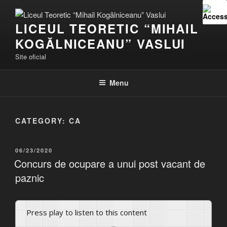
Skip
to
LICEUL TEORETIC “MIHAIL
content
KOGĂLNICEANU” VASLUI
Site oficial
Menu
CATEGORY:
CA
POSTED
06/23/2020
ON
Concurs de ocupare a unui post vacant de
paznic
Press play to listen to this content