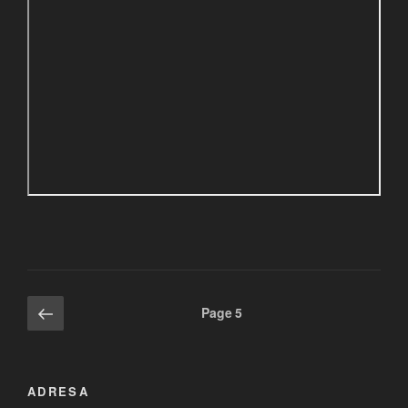
Posts
Previous
Page
5
page
pagination
ADRESA