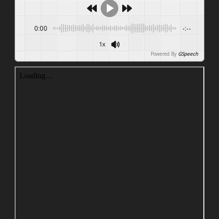
0:00
-:--
1x
Powered By
GSpeech