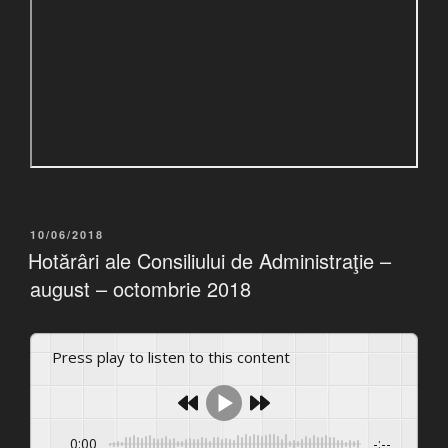
POSTED
10/06/2018
ON
Hotărâri ale Consiliului de Administraţie –
august – octombrie 2018
Press play to listen to this content
0:00
-:--