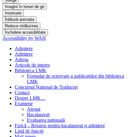
Șterge
Imagini în tonuri de gri
Inversare
Înlătură animația
Reduce strălucirea
Închidere accesibilitate
Accessibility by WAH
Admitere
Admitere
Adresa
Articole de interes
Biblioteca LMK
Formular de rezervare a publicațiilor din biblioteca
LMK
Concursul Naţional de Traduceri
Contact
Despre LMK…
Examene
Atestat
Bacalaureat
Evaluarea naţională
Fizică – Resurse pentru bacalaureat și admitere
Listă de funcții
Mail intern