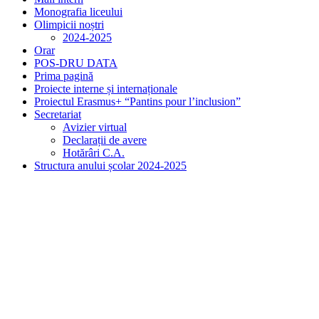
Monografia liceului
Olimpicii noștri
2024-2025
Orar
POS-DRU DATA
Prima pagină
Proiecte interne și internaționale
Proiectul Erasmus+ “Pantins pour l’inclusion”
Secretariat
Avizier virtual
Declarații de avere
Hotărâri C.A.
Structura anului școlar 2024-2025