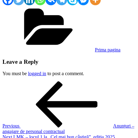
Categories
Prima pagina
Leave a Reply
You must be
logged in
to post a comment.
Post
Previous
Post
navigation
Previous
Anunțuri –
angajare de personal contractual
Next
Next
LMK – locul 1 la „Cel mai bun câștigă”, ediția 2025