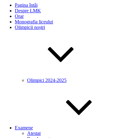
Pagina întâi
Despre LMK
Orar
Monografia liceului
Olimpicii noștri
Olimpici 2024-2025
Examene
Atestat