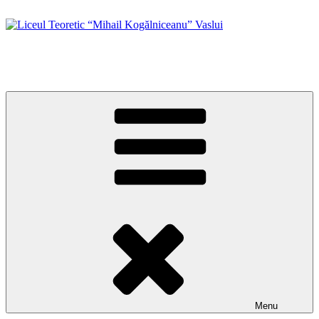
Skip
to
content
Liceul Teoretic “Mihail Kogălniceanu” Vaslui
Site oficial
Menu