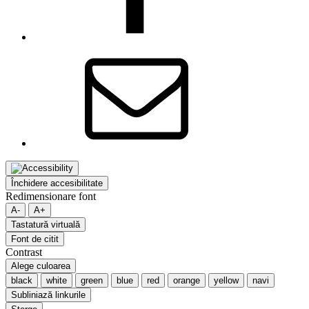
Email
Închidere accesibilitate
Redimensionare font
A-
A+
Tastatură virtuală
Font de citit
Contrast
Alege culoarea
black
white
green
blue
red
orange
yellow
navi
Subliniază linkurile