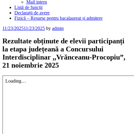
Mail intern
Listă de funcții
Declarații de avere
Fizică – Resurse pentru bacalaureat și admitere
Posted
11/23/2025
11/23/2025
by
admin
on
Rezultate obținute de elevii participanți
la etapa județeană a Concursului
Interdisciplinar ,,Vrănceanu-Procopiu”,
21 noiembrie 2025