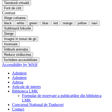
Tastatură virtuală
Font de citit
Contrast
Alege culoarea
black
white
green
blue
red
orange
yellow
navi
Subliniază linkurile
Șterge
Imagini în tonuri de gri
Inversare
Înlătură animația
Reduce strălucirea
Închidere accesibilitate
Accessibility by WAH
Admitere
Admitere
Adresa
Articole de interes
Biblioteca LMK
Formular de rezervare a publicațiilor din biblioteca
LMK
Concursul Naţional de Traduceri
Contact