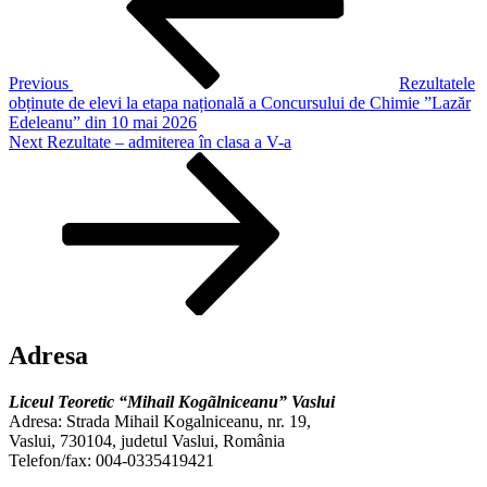
Previous
Rezultatele
obținute de elevi la etapa națională a Concursului de Chimie ”Lazăr
Edeleanu” din 10 mai 2026
Next
Next
Rezultate – admiterea în clasa a V-a
Post
Adresa
Liceul Teoretic “Mihail Kogãlniceanu” Vaslui
Adresa: Strada Mihail Kogalniceanu, nr. 19,
Vaslui, 730104, judetul Vaslui, România
Telefon/fax: 004-0335419421