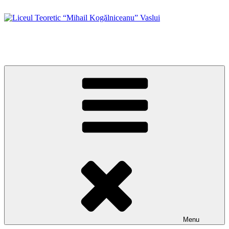
Skip
to
content
Liceul Teoretic “Mihail Kogălniceanu” Vaslui
Site oficial
Menu