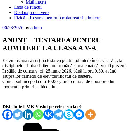
Mail intern
Listă de funcții
Declarații de avere
Fizică – Resurse pentru bacalaureat și admitere
Posted
06/23/2026
by
admin
on
ANUNȚ – TESTAREA PENTRU
ADMITERE LA CLASA A V-A
Elevii înscriși să susțină testarea pentru admitere în clasa a V-a, la
disciplinele Limba și literatura română și matematică, vor fi prezenți
în sălile de concurs joi, 25 iunie 2026, până la ora 9.30, având
asupra lor carnetul de elev/certificatul de naștere.
Concursul începe la ora 10.00 și are o durată de două ore din
momentul primirii subiectului.
Distribuie LMK Vaslui pe reţele sociale!
Categories