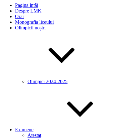
Pagina întâi
Despre LMK
Orar
Monografia liceului
Olimpicii noștri
Olimpici 2024-2025
Examene
Atestat