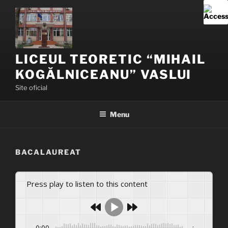
Skip
to
content
LICEUL TEORETIC “MIHAIL
KOGĂLNICEANU” VASLUI
Site oficial
Menu
BACALAUREAT
Press play to listen to this content
0:00
-:--