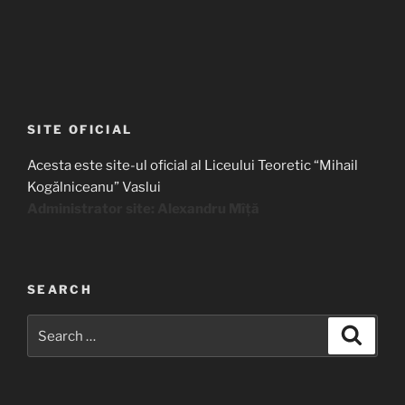
SITE OFICIAL
Acesta este site-ul oficial al Liceului Teoretic “Mihail
Kogălniceanu” Vaslui
Administrator site: Alexandru Mîță
SEARCH
Search
Search
for: