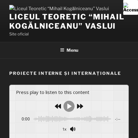
Skip
to
LICEUL TEORETIC “MIHAIL
content
KOGĂLNICEANU” VASLUI
Site oficial
Menu
PROIECTE INTERNE ȘI INTERNAȚIONALE
Press play to listen to this content
0:00
-:--
1x