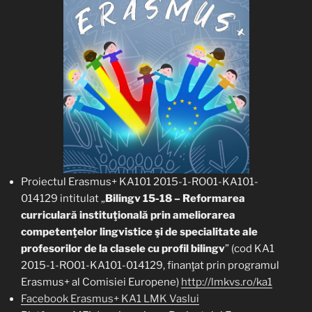
Proiectul Erasmus+ KA101 2015-1-RO01-KA101-
014129 intitulat „
Bilingv 15-18 – Reformarea
curriculară instituţională prin ameliorarea
competenţelor lingvistice şi de specialitate ale
profesorilor de la clasele cu profil bilingv
” (cod KA1
2015-1-RO01-KA101-014129, finanţat prin programul
Erasmus+ al Comisiei Europene)
http://lmkvs.ro/ka1
Facebook Erasmus+ KA1 LMK Vaslui