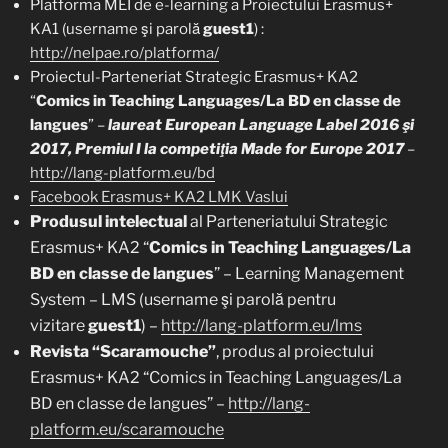
Platforma MEI de e-learning a Proiectului Erasmus+
KA1 (username şi parolă
guest1
) :
http://nelpae.ro/platforma/
Proiectul-Parteneriat Strategic Erasmus+ KA2
“
Comics in Teaching Languages/La BD en classe de
langues
” –
laureat European Language Label 2016 şi
2017, Premiul I la competiţia Made for Europe 2017
–
http://lang-platform.eu/bd
Facebook Erasmus+ KA2 LMK Vaslui
Produsul intelectual
al Parteneriatului Strategic
Erasmus+ KA2 “
Comics in Teaching Languages/La
BD en classe de langues
” – Learning Management
System – LMS (username şi parolă pentru
vizitare
guest1
) –
http://lang-platform.eu/lms
Revista “Scaramouche”
, produs al proiectului
Erasmus+ KA2 “Comics in Teaching Languages/La
BD en classe de langues” –
http://lang-
platform.eu/scaramouche